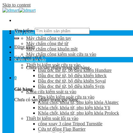
Skip to content
Tìm kiếm:
Máy chấm công
Máy chấm công vân tay
Máy chấm công thẻ từ
Đăng nhập
Máy chấm công khuôn mặt
Máy chấm công kiểm soát cửa ra vào
Giỏ hàng /
0
₫
0
Kiểm soát ra vào
Thiết bị kiểm soát cửa ra vào
Chưa có sản phẩm trong giỏ hàng.
Đầu đọc thẻ từ, bộ điều khiển Hundure
Đầu đọc thẻ từ, bộ điều khiển Idteck
0
Đầu đọc thẻ từ, bộ điều khiển Soyal
Đầu đọc thẻ từ, bộ điều khiển Syris
Giỏ hàng
Khóa cửa kiểm soát ra vào
Phụ kiện kiểm soát cửa ra vào
Chưa có sản phẩm trong giỏ hàng.
Khóa chốt, khóa từ, phụ kiện khóa Algatec
Khóa chốt, khóa từ, phụ kiện khóa Yli
Khóa chốt, khóa từ, phụ kiện khóa Prolock
Thiết bị kiểm soát lối ra vào
cổng xoay 3 càng Tripod Turnstile
Cửa tự động Flap Barrier