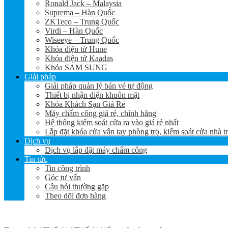
Ronald Jack – Malaysia
Suprema – Hàn Quốc
ZKTeco – Trung Quốc
Virdi – Hàn Quốc
Wiseeye – Trung Quốc
Khóa điện tử Hune
Khóa điện tử Kaadas
Khóa SAM SUNG
Giải pháp
Giải pháp quản lý bán vé tự động
Thiết bị nhận diện khuôn mặt
Khóa Khách Sạn Giá Rẻ
Máy chấm công giá rẻ, chính hãng
Hệ thống kiểm soát cửa ra vào giá rẻ nhất
Lắp đặt khóa cửa vân tay phòng trọ, kiểm soát cửa nhà t
Dịch vụ
Dịch vụ lắp đặt máy chấm công
Tin tức
Tin công trình
Góc tư vấn
Câu hỏi thường gặp
Theo dõi đơn hàng