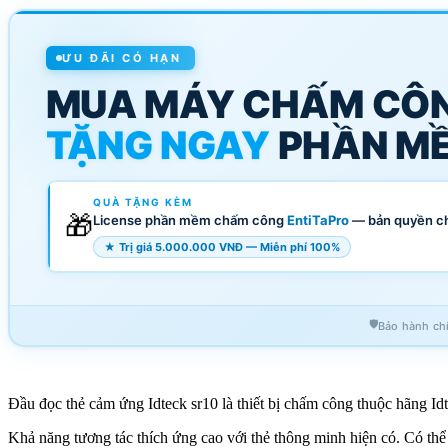
ƯU ĐÃI CÓ HẠN
MUA MÁY CHẤM CÔ
TẶNG NGAY
PHẦN MỀ
QUÀ TẶNG KÈM
🎁
License phần mềm chấm công
EntiTaPro
— bản quyền c
★ Trị giá 5.000.000 VNĐ — Miễn phí 100%
🛡️
Bảo hành ch
Đầu đọc thẻ cảm ứng Idteck sr10 là thiết bị chấm công thuộc hãng I
Khả năng tương tác thích ứng cao với thẻ thông minh hiện có. Có thể 