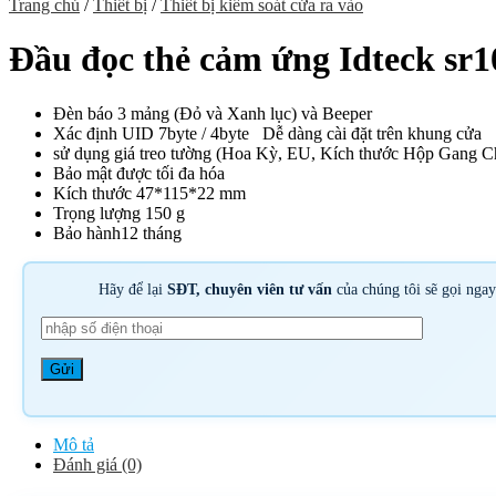
Trang chủ
/
Thiết bị
/
Thiết bị kiểm soát cửa ra vào
Đầu đọc thẻ cảm ứng Idteck sr1
Đèn báo 3 mảng (Đỏ và Xanh lục) và Beeper
Xác định UID 7byte / 4byte
Dễ dàng cài đặt trên khung cửa
sử dụng giá treo tường (Hoa Kỳ, EU, Kích thước Hộp Gang C
Bảo mật được tối đa hóa
Kích thước 47*115*22 mm
Trọng lượng 150 g
Bảo hành12 tháng
Hãy để lại
SĐT, chuyên viên tư vấn
của chúng tôi sẽ gọi nga
Mô tả
Đánh giá (0)