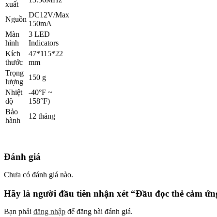
xuất
DC12V/Max
Nguồn
150mA
Màn
3 LED
hình
Indicators
Kích
47*115*22
thước
mm
Trọng
150 g
lượng
Nhiệt
-40°F ~
độ
158°F)
Bảo
12 tháng
hành
Đánh giá
Chưa có đánh giá nào.
Hãy là người đầu tiên nhận xét “Đầu đọc thẻ cảm ứn
Bạn phải
đăng nhập
để đăng bài đánh giá.