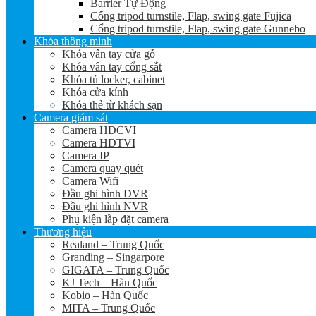
Barrier Tự Động
Cổng tripod turnstile, Flap, swing gate Fujica
Cổng tripod turnstile, Flap, swing gate Gunnebo
Khóa thông minh
Khóa vân tay cửa gỗ
Khóa vân tay cổng sắt
Khóa tủ locker, cabinet
Khóa cửa kính
Khóa thẻ từ khách sạn
Camera giám sát
Camera HDCVI
Camera HDTVI
Camera IP
Camera quay quét
Camera Wifi
Đầu ghi hình DVR
Đầu ghi hình NVR
Phụ kiện lắp đặt camera
Thương hiệu
Realand – Trung Quốc
Granding – Singarpore
GIGATA – Trung Quốc
KJ Tech – Hàn Quốc
Kobio – Hàn Quốc
MITA – Trung Quốc