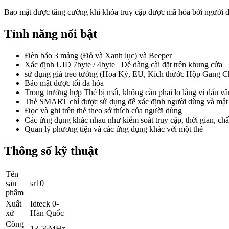
Bảo mật được tăng cường khi khóa truy cập được mã hóa bởi người
Tính năng nổi bật
Đèn báo 3 mảng (Đỏ và Xanh lục) và Beeper
Xác định UID 7byte / 4byte
Dễ dàng cài đặt trên khung cửa
sử dụng giá treo tường (Hoa Kỳ, EU, Kích thước Hộp Gang C
Bảo mật được tối đa hóa
Trong trường hợp Thẻ bị mất, không cần phải lo lắng vì dấu v
Thẻ SMART chỉ được sử dụng để xác định người dùng và m
Đọc và ghi trên thẻ theo sở thích của người dùn
Các ứng dụng khác nhau như kiểm soát truy cập, thời 
Quản lý phương tiện và các ứng dụng khác với một thẻ
Thông số kỹ thuật
Tên
sản
sr10
phẩm
Xuất
Idteck 0-
xứ
Hàn Quốc
Công
13.56MHz