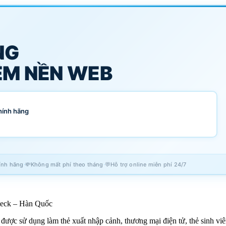
NG
M NỀN WEB
hính hãng
·
·
ính hãng
💸
Không mất phí theo tháng
💬
Hỗ trợ online miễn phí 24/7
dteck – Hàn Quốc
được sử dụng làm thẻ xuất nhập cảnh, thương mại điện tử, thẻ sinh viê